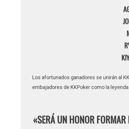
A
J
R
KI
Los afortunados ganadores se unirán al K
embajadores de KKPoker como la leyenda b
«SERÁ UN HONOR FORMAR P