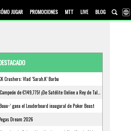
CÓMO JUGAR
PROMOCIONES
MTT
LIVE
BLOG
DESTACADO
KK Crushers: Vlad ‘Sarah.K’ Barbu
¡Campeón de €149,775! ¡De Satélite Online a Rey de Tallinn!
‘Buuu~’ gana el Leaderboard inaugural de Poker Beast
Vegas Dream 2026