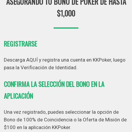
ASEGURANDO TU BONO DE PÓKER DE HASTA
$1,000
REGISTRARSE
Descarga AQUÍ y registra una cuenta en KKPoker, luego
pasa la Verificación de Identidad.
CONFIRMA LA SELECCIÓN DEL BONO EN LA
APLICACIÓN
Una vez registrado, puedes seleccionar la opción de
Bono de 100% de Coincidencia o la Oferta de Misión de
$100 en la aplicación KKPoker.