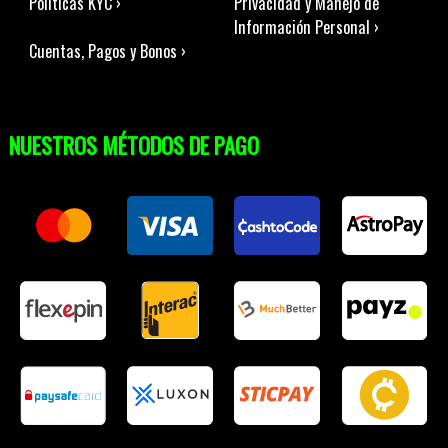
Políticas KYC ›
Privacidad y Manejo de
Información Personal ›
Cuentas, Pagos y Bonos ›
NUESTROS MÉTODOS DE PAGO