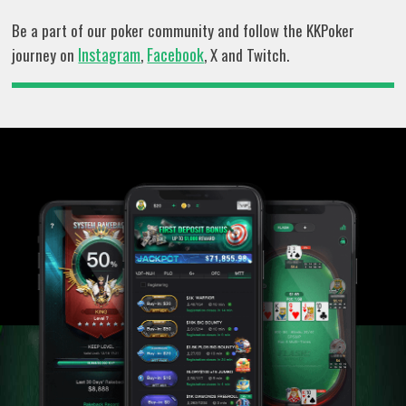
Be a part of our poker community and follow the KKPoker
Instagram
Facebook
journey on
,
, X and Twitch.