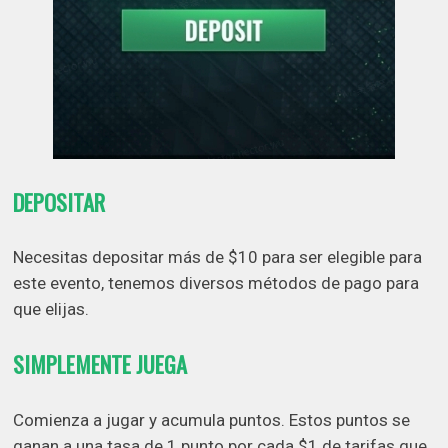
DEPOSITAR
Necesitas depositar más de $10 para ser elegible para
este evento, tenemos diversos métodos de pago para
que elijas.
SIMPLEMENTE JUEGA
Comienza a jugar y acumula puntos. Estos puntos se
ganan a una tasa de 1 punto por cada $1 de tarifas que