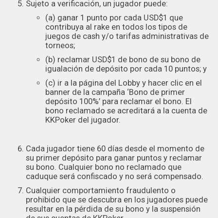
Sujeto a verificación, un jugador puede:
(a) ganar 1 punto por cada USD$1 que
contribuya al rake en todos los tipos de
juegos de cash y/o tarifas administrativas de
torneos;
(b) reclamar USD$1 de bono de su bono de
igualación de depósito por cada 10 puntos; y
(c) ir a la página del Lobby y hacer clic en el
banner de la campaña ‘Bono de primer
depósito 100%’ para reclamar el bono. El
bono reclamado se acreditará a la cuenta de
KKPoker del jugador.
Cada jugador tiene 60 días desde el momento de
su primer depósito para ganar puntos y reclamar
su bono. Cualquier bono no reclamado que
caduque será confiscado y no será compensado.
Cualquier comportamiento fraudulento o
prohibido que se descubra en los jugadores puede
resultar en la pérdida de su bono y la suspensión