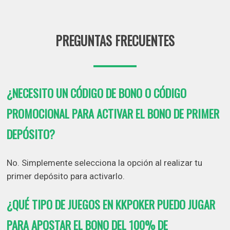
PREGUNTAS FRECUENTES
¿NECESITO UN CÓDIGO DE BONO O CÓDIGO
PROMOCIONAL PARA ACTIVAR EL BONO DE PRIMER
DEPÓSITO?
No. Simplemente selecciona la opción al realizar tu
primer depósito para activarlo.
¿QUÉ TIPO DE JUEGOS EN KKPOKER PUEDO JUGAR
PARA APOSTAR EL BONO DEL 100% DE