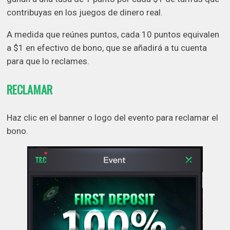
contribuyas en los juegos de dinero real.
A medida que reúnes puntos, cada 10 puntos equivalen
a $1 en efectivo de bono, que se añadirá a tu cuenta
para que lo reclames.
RECLAMAR
Haz clic en el banner o logo del evento para reclamar el
bono.