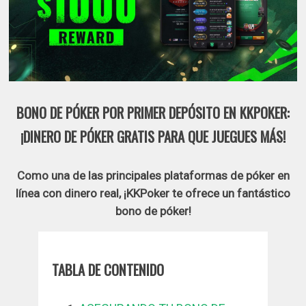
BONO DE PÓKER POR PRIMER DEPÓSITO EN KKPOKER:
¡DINERO DE PÓKER GRATIS PARA QUE JUEGUES MÁS!
Como una de las principales plataformas de póker en
línea con dinero real, ¡KKPoker te ofrece un fantástico
bono de póker!
TABLA DE CONTENIDO