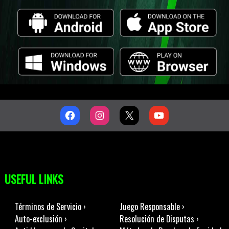
USEFUL LINKS
Términos de Servicio ›
Juego Responsable ›
Auto-exclusión ›
Resolución de Disputas ›