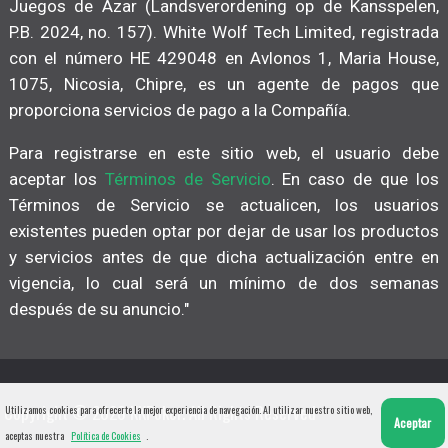
Juegos de Azar (Landsverordening op de Kansspelen,
P.B. 2024, no. 157). White Wolf Tech Limited, registrada
con el número HE 429048 en Avlonos 1, Maria House,
1075, Nicosia, Chipre, es un agente de pagos que
proporciona servicios de pago a la Compañía.
Para registrarse en este sitio web, el usuario debe
aceptar los
Términos de Servicio
. En caso de que los
Términos de Servicio se actualicen, los usuarios
existentes pueden optar por dejar de usar los productos
y servicios antes de que dicha actualización entre en
vigencia, lo cual será un mínimo de dos semanas
después de su anuncio."
Copyright © 2026 KKPoker. All Rights Reserved
Utilizamos cookies para ofrecerte la mejor experiencia de navegación. Al utilizar nuestro sitio web,
Aceptar
aceptas nuestra
Política de Cookies
.