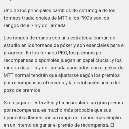
Uno de los principales cambios de estrategia de los
torneos tradicionales de MTT a los PKOs son los
rangos de all-in y de llamada.
Los rangos de manos son una estrategia común de
estudio en los torneos de póker y son esenciales para el
progreso. En los torneos PKO, los premios por
recompensas disponibles juegan un papel crucial, y los
rangos de all-in y de llamada asociados con el póker de
MTT normal tendrán que ajustarse según los premios
por recompensas ofrecidos y la distribución única del
pozo de premios.
Si un jugador está all-in y ha acumulado un gran premio
por recompensa, es mucho más probable que sus
oponentes llamen con un rango de manos más amplio
en un intento de ganar el premio de recompensa. El