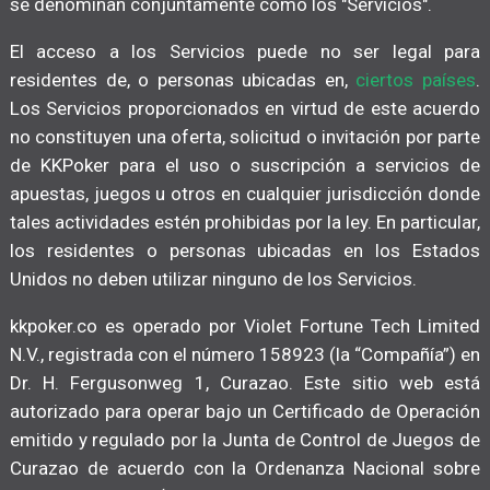
se denominan conjuntamente como los "Servicios".
El acceso a los Servicios puede no ser legal para
residentes de, o personas ubicadas en,
ciertos países
.
Los Servicios proporcionados en virtud de este acuerdo
no constituyen una oferta, solicitud o invitación por parte
de KKPoker para el uso o suscripción a servicios de
apuestas, juegos u otros en cualquier jurisdicción donde
tales actividades estén prohibidas por la ley. En particular,
los residentes o personas ubicadas en los Estados
Unidos no deben utilizar ninguno de los Servicios.
kkpoker.co es operado por Violet Fortune Tech Limited
N.V., registrada con el número 158923 (la “Compañía”) en
Dr. H. Fergusonweg 1, Curazao. Este sitio web está
autorizado para operar bajo un Certificado de Operación
emitido y regulado por la Junta de Control de Juegos de
Curazao de acuerdo con la Ordenanza Nacional sobre