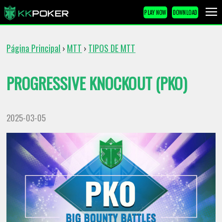
PLAY NOW
DOWNLOAD
Página Principal
MTT
TIPOS DE MTT
›
›
PROGRESSIVE KNOCKOUT (PKO)
2025-03-05