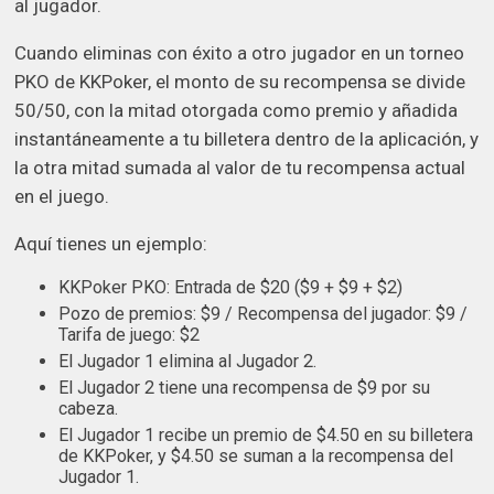
al jugador.
Cuando eliminas con éxito a otro jugador en un torneo
PKO de KKPoker, el monto de su recompensa se divide
50/50, con la mitad otorgada como premio y añadida
instantáneamente a tu billetera dentro de la aplicación, y
la otra mitad sumada al valor de tu recompensa actual
en el juego.
Aquí tienes un ejemplo:
KKPoker PKO: Entrada de $20 ($9 + $9 + $2)
Pozo de premios: $9 / Recompensa del jugador: $9 /
Tarifa de juego: $2
El Jugador 1 elimina al Jugador 2.
El Jugador 2 tiene una recompensa de $9 por su
cabeza.
El Jugador 1 recibe un premio de $4.50 en su billetera
de KKPoker, y $4.50 se suman a la recompensa del
Jugador 1.