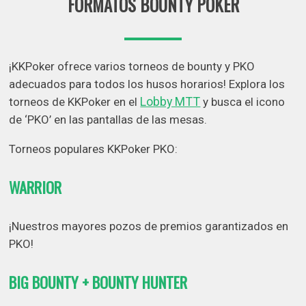
FORMATOS BOUNTY POKER
¡KKPoker ofrece varios torneos de bounty y PKO
adecuados para todos los husos horarios! Explora los
Lobby MTT
torneos de KKPoker en el
y busca el icono
de ‘PKO’ en las pantallas de las mesas.
Torneos populares KKPoker PKO:
WARRIOR
¡Nuestros mayores pozos de premios garantizados en
PKO!
BIG BOUNTY + BOUNTY HUNTER