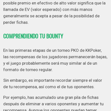
posible premio en efectivo de alto valor significa que la
llamada de EV (valor esperado) con más manos
generalmente se acepta a pesar de la posibilidad de
perder fichas.
COMPRENDIENDO TU BOUNTY
En las primeras etapas de un torneo PKO de KKPoker,
las recompensas de los jugadores permanecerán bajas,
y el juego probablemente será muy similar al de un
formato de torneo regular.
Sin embargo, es importante recordar siempre el valor
de tu recompensa, así como el de tus oponentes.
Por ejemplo, has acumulado una gran pila de fichas
después de eliminar a varios oponentes y aumentar tu
recompensa. Aunque los oponentes puedan temer