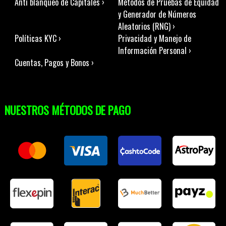
Anti blanqueo de Capitales ›
Métodos de Pruebas de Equidad
y Generador de Números
Aleatorios (RNG) ›
Políticas KYC ›
Privacidad y Manejo de
Información Personal ›
Cuentas, Pagos y Bonos ›
NUESTROS MÉTODOS DE PAGO