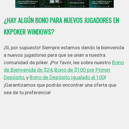
¿HAY ALGÚN BONO PARA NUEVOS JUGADORES EN
KKPOKER WINDOWS?
¡Sí, por supuesto! Siempre estamos dando la bienvenida
a nuevos jugadores para que se unan a nuestra
Bono
comunidad de póker. ¡Por favor, lee sobre nuestro
de Bienvenida de $24
Bono de $100 por Primer
,
Depósito
Bono de Depósito igualado al 100
, y
!
¡Garantizamos que podrás encontrar una oferta que
sea de tu preferencia!