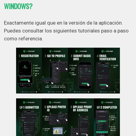
WINDOWS?
Exactamente igual que en la versión de la aplicación.
Puedes consultar los siguientes tutoriales paso a paso
como referencia.