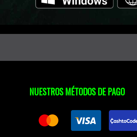
NUESTROS MÉTODOS DE PAGO