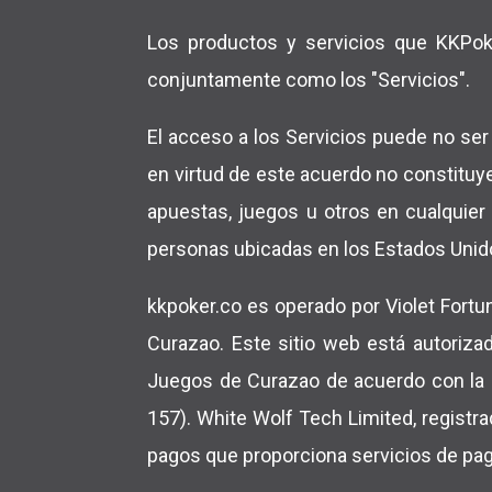
Los productos y servicios que KKPoke
conjuntamente como los "Servicios".
El acceso a los Servicios puede no ser
en virtud de este acuerdo no constituye
apuestas, juegos u otros en cualquier j
personas ubicadas en los Estados Unido
kkpoker.co es operado por Violet Fortu
Curazao. Este sitio web está autoriza
Juegos de Curazao de acuerdo con la 
157). White Wolf Tech Limited, registr
pagos que proporciona servicios de pag