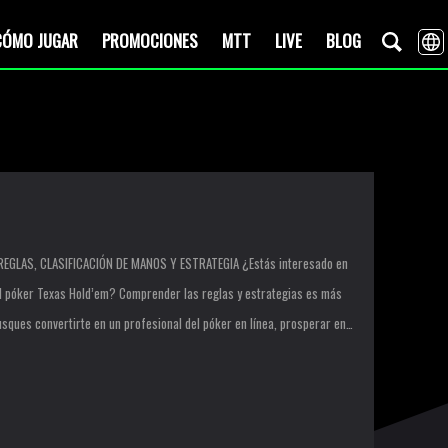
CÓMO JUGAR
PROMOCIONES
MTT
LIVE
BLOG
EGLAS, CLASIFICACIÓN DE MANOS Y ESTRATEGIA ¿Estás interesado en
l póker Texas Hold’em? Comprender las reglas y estrategias es más
usques convertirte en un profesional del póker en línea, prosperar en