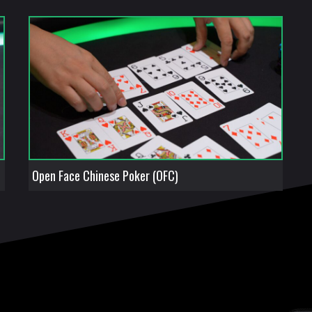
Open Face Chinese Poker (OFC)