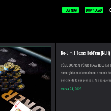
PLAY NOW
DOWNLOAD
No-Limit Texas Hold’em (NLH)
CÓMO JUGAR AL PÓKER TEXAS HOLD’EM: R
sumergirte en el emocionante mundo de
sencillo de lo que piensas. Ya sea que b
juegos de póker en vivo […]
marzo 24, 2023