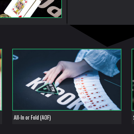
All-In or Fold (AOF)