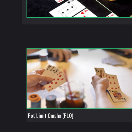
Pot Limit Omaha (PLO)