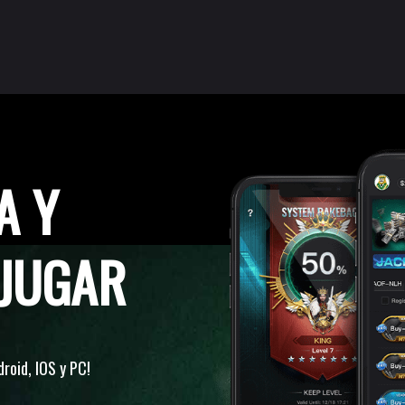
A Y
 JUGAR
roid, IOS y PC!