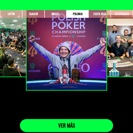
JAPÓN
CANADÁ
BRASIL
POLONIA
COSTA RICA
ESLOVAQUIA
VER MÁS