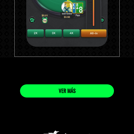
VER MÁS