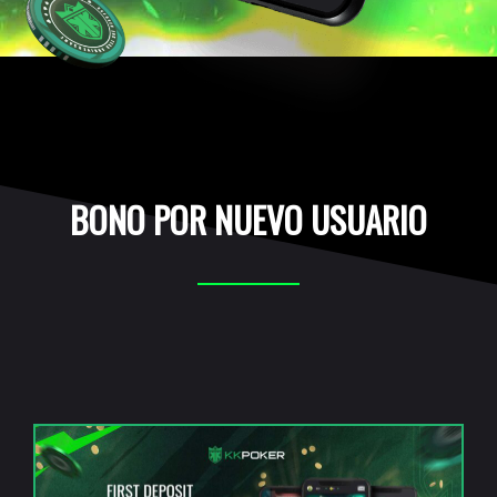
BONO POR NUEVO USUARIO