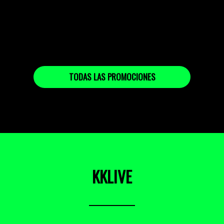
TODAS LAS PROMOCIONES
KKLIVE