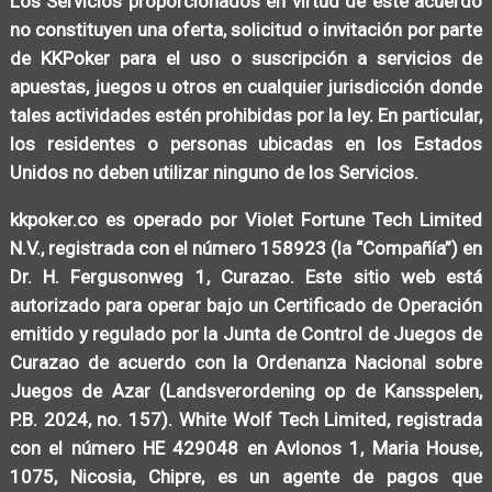
Los Servicios proporcionados en virtud de este acuerdo
no constituyen una oferta, solicitud o invitación por parte
de KKPoker para el uso o suscripción a servicios de
apuestas, juegos u otros en cualquier jurisdicción donde
tales actividades estén prohibidas por la ley. En particular,
los residentes o personas ubicadas en los Estados
Unidos no deben utilizar ninguno de los Servicios.
kkpoker.co es operado por Violet Fortune Tech Limited
N.V., registrada con el número 158923 (la “Compañía”) en
Dr. H. Fergusonweg 1, Curazao. Este sitio web está
autorizado para operar bajo un Certificado de Operación
emitido y regulado por la Junta de Control de Juegos de
Curazao de acuerdo con la Ordenanza Nacional sobre
Juegos de Azar (Landsverordening op de Kansspelen,
P.B. 2024, no. 157). White Wolf Tech Limited, registrada
con el número HE 429048 en Avlonos 1, Maria House,
1075, Nicosia, Chipre, es un agente de pagos que