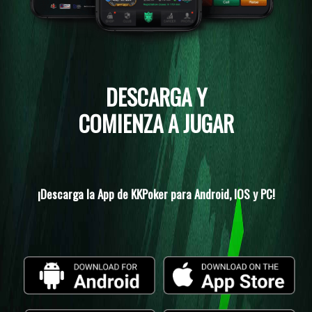
DESCARGA Y
COMIENZA A JUGAR
¡Descarga la App de KKPoker para Android, IOS y PC!