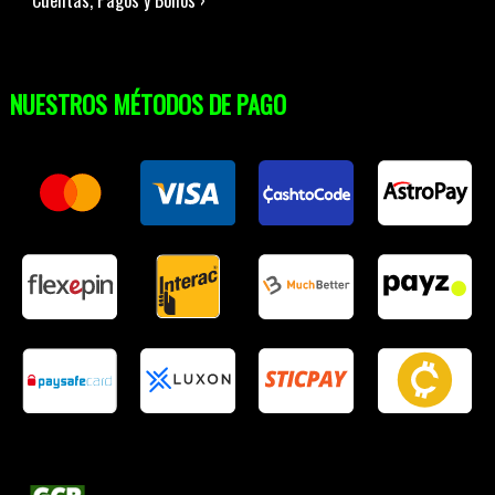
NUESTROS MÉTODOS DE PAGO