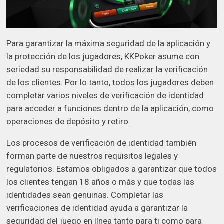
Para garantizar la máxima seguridad de la aplicación y
la protección de los jugadores, KKPoker asume con
seriedad su responsabilidad de realizar la verificación
de los clientes. Por lo tanto, todos los jugadores deben
completar varios niveles de verificación de identidad
para acceder a funciones dentro de la aplicación, como
operaciones de depósito y retiro.
Los procesos de verificación de identidad también
forman parte de nuestros requisitos legales y
regulatorios. Estamos obligados a garantizar que todos
los clientes tengan 18 años o más y que todas las
identidades sean genuinas. Completar las
verificaciones de identidad ayuda a garantizar la
seguridad del juego en línea tanto para ti como para