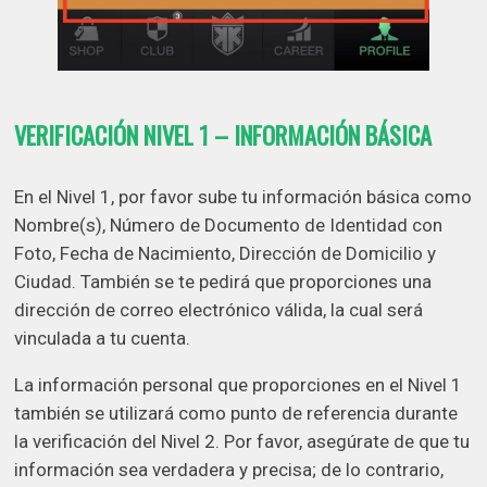
VERIFICACIÓN NIVEL 1 – INFORMACIÓN BÁSICA
En el Nivel 1, por favor sube tu información básica como
Nombre(s), Número de Documento de Identidad con
Foto, Fecha de Nacimiento, Dirección de Domicilio y
Ciudad. También se te pedirá que proporciones una
dirección de correo electrónico válida, la cual será
vinculada a tu cuenta.
La información personal que proporciones en el Nivel 1
también se utilizará como punto de referencia durante
la verificación del Nivel 2. Por favor, asegúrate de que tu
información sea verdadera y precisa; de lo contrario,