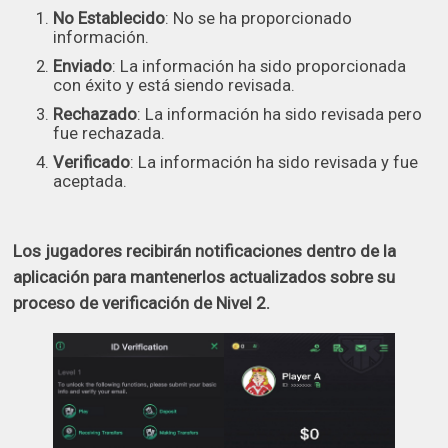
No Establecido
: No se ha proporcionado
información.
Enviado
: La información ha sido proporcionada
con éxito y está siendo revisada.
Rechazado
: La información ha sido revisada pero
fue rechazada.
Verificado
: La información ha sido revisada y fue
aceptada.
Los jugadores recibirán notificaciones dentro de la
aplicación para mantenerlos actualizados sobre su
proceso de verificación de Nivel 2.