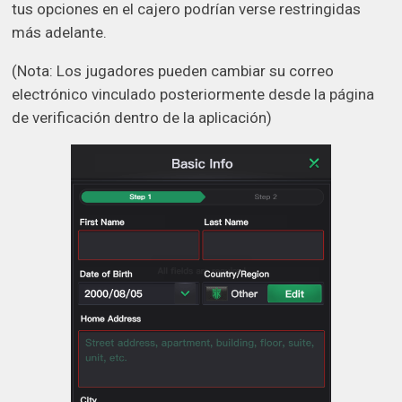
tus opciones en el cajero podrían verse restringidas
más adelante.
(Nota: Los jugadores pueden cambiar su correo
electrónico vinculado posteriormente desde la página
de verificación dentro de la aplicación)