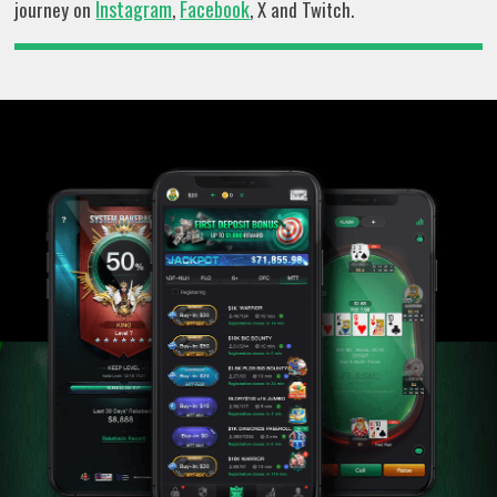
Instagram
Facebook
journey on
,
, X and Twitch.