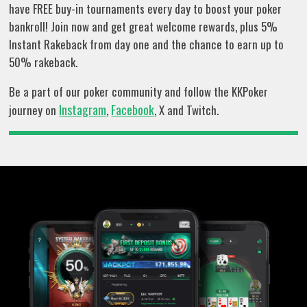
have FREE buy-in tournaments every day to boost your poker
bankroll! Join now and get great welcome rewards, plus 5%
Instant Rakeback from day one and the chance to earn up to
50% rakeback.
Be a part of our poker community and follow the KKPoker
Instagram
Facebook
journey on
,
, X and Twitch.