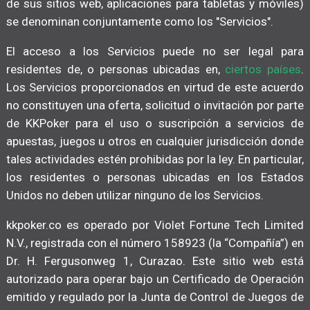
de sus sitios web, aplicaciones para tabletas y móviles)
se denominan conjuntamente como los "Servicios".
El acceso a los Servicios puede no ser legal para
residentes de, o personas ubicadas en,
ciertos países
.
Los Servicios proporcionados en virtud de este acuerdo
no constituyen una oferta, solicitud o invitación por parte
de KKPoker para el uso o suscripción a servicios de
apuestas, juegos u otros en cualquier jurisdicción donde
tales actividades estén prohibidas por la ley. En particular,
los residentes o personas ubicadas en los Estados
Unidos no deben utilizar ninguno de los Servicios.
kkpoker.co es operado por Violet Fortune Tech Limited
N.V., registrada con el número 158923 (la “Compañía”) en
Dr. H. Fergusonweg 1, Curazao. Este sitio web está
autorizado para operar bajo un Certificado de Operación
emitido y regulado por la Junta de Control de Juegos de