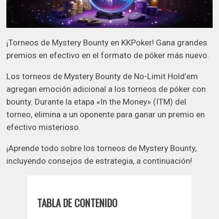
¡Torneos de Mystery Bounty en KKPoker! Gana grandes
premios en efectivo en el formato de póker más nuevo.
Los torneos de Mystery Bounty de No-Limit Hold’em
agregan emoción adicional a los torneos de póker con
bounty. Durante la etapa «In the Money» (ITM) del
torneo, elimina a un oponente para ganar un premio en
efectivo misterioso.
¡Aprende todo sobre los torneos de Mystery Bounty,
incluyendo consejos de estrategia, a continuación!
TABLA DE CONTENIDO