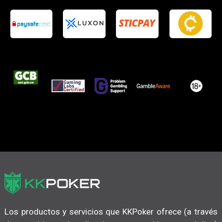
Los productos y servicios que KKPoker ofrece (a través