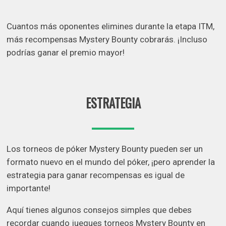
Cuantos más oponentes elimines durante la etapa ITM,
más recompensas Mystery Bounty cobrarás. ¡Incluso
podrías ganar el premio mayor!
ESTRATEGIA
Los torneos de póker Mystery Bounty pueden ser un
formato nuevo en el mundo del póker, ¡pero aprender la
estrategia para ganar recompensas es igual de
importante!
Aquí tienes algunos consejos simples que debes
recordar cuando juegues torneos Mystery Bounty en