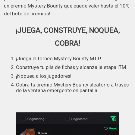
un premio Mystery Bounty que puede valer hasta el 10%
del bote de premios!
¡JUEGA, CONSTRUYE, NOQUEA,
COBRA!
¡Juega el torneo Mystery Bounty MTT!
Construye tu pila de fichas y alcanza la etapa ITM
¡Noquea a los jugadores!
Cobra tu premio Mystery Bounty aleatorio a través
de la ventana emergente en pantalla