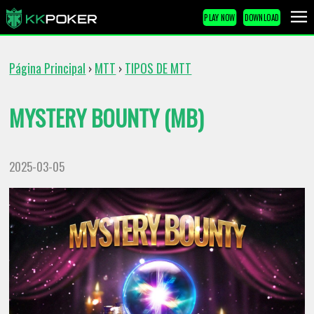
PLAY NOW
DOWNLOAD
Página Principal
MTT
TIPOS DE MTT
›
›
MYSTERY BOUNTY (MB)
2025-03-05