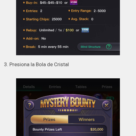
3. Presiona la Bola de Cristal