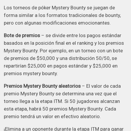
Los torneos de póker Mystery Bounty se juegan de
forma similar a los formatos tradicionales de bounty,
pero con algunas modificaciones emocionantes.
Bote de premios
– se divide entre los pagos estándar
basados en la posición final en el ranking y los premios
Mystery Bounty. Por ejemplo, en un torneo con un bote
de premios de $50,000 y una distribución 50/50, se
repartirían $25,000 en pagos estándar y $25,000 en
premios mystery bounty.
Premios Mystery Bounty aleatorios
– El valor de cada
premio Mystery Bounty se determina una vez que el
torneo llega a la etapa ITM. Si 50 jugadores alcanzan
esta etapa, habrá 50 premios Mystery Bounty. Cada
premio tendrá un valor en efectivo aleatorio.
¡Elimina a un oponente durante la etapa ITM para ganar