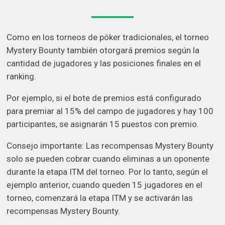
Como en los torneos de póker tradicionales, el torneo
Mystery Bounty también otorgará premios según la
cantidad de jugadores y las posiciones finales en el
ranking.
Por ejemplo, si el bote de premios está configurado
para premiar al 15% del campo de jugadores y hay 100
participantes, se asignarán 15 puestos con premio.
Consejo importante: Las recompensas Mystery Bounty
solo se pueden cobrar cuando eliminas a un oponente
durante la etapa ITM del torneo. Por lo tanto, según el
ejemplo anterior, cuando queden 15 jugadores en el
torneo, comenzará la etapa ITM y se activarán las
recompensas Mystery Bounty.