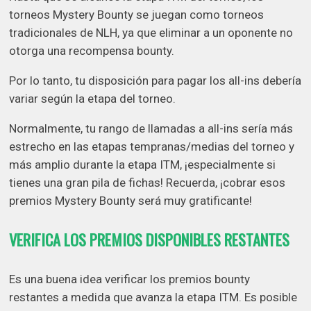
torneos Mystery Bounty se juegan como torneos
tradicionales de NLH, ya que eliminar a un oponente no
otorga una recompensa bounty.
Por lo tanto, tu disposición para pagar los all-ins debería
variar según la etapa del torneo.
Normalmente, tu rango de llamadas a all-ins sería más
estrecho en las etapas tempranas/medias del torneo y
más amplio durante la etapa ITM, ¡especialmente si
tienes una gran pila de fichas! Recuerda, ¡cobrar esos
premios Mystery Bounty será muy gratificante!
VERIFICA LOS PREMIOS DISPONIBLES RESTANTES
Es una buena idea verificar los premios bounty
restantes a medida que avanza la etapa ITM. Es posible