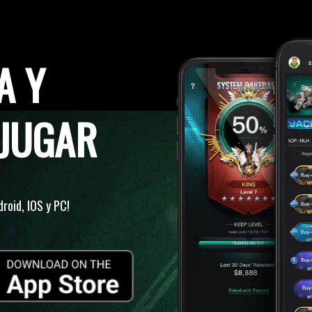
A Y
 JUGAR
roid, IOS y PC!