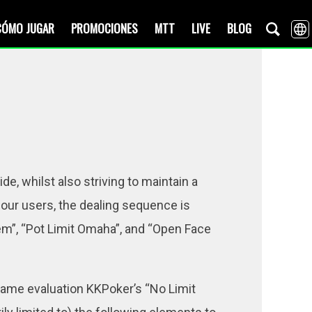
CÓMO JUGAR
PROMOCIONES
MTT
LIVE
BLOG
e, whilst also striving to maintain a
 our users, the dealing sequence is
em”, “Pot Limit Omaha”, and “Open Face
 game evaluation KKPoker’s “No Limit