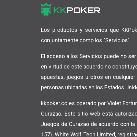
Los productos y servicios que KKPoke
conjuntamente como los "Servicios".
El acceso a los Servicios puede no ser
en virtud de este acuerdo no constituye
apuestas, juegos u otros en cualquier j
personas ubicadas en los Estados Unido
kkpoker.co es operado por Violet Fortu
Curazao. Este sitio web está autoriza
Juegos de Curazao de acuerdo con la 
157). White Wolf Tech Limited, registr