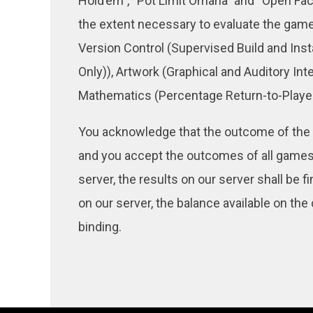
Hold’em”, “Pot Limit Omaha” and “Open Fac
the extent necessary to evaluate the gam
Version Control (Supervised Build and In
Only)), Artwork (Graphical and Auditory I
Mathematics (Percentage Return-to-Player
You acknowledge that the outcome of the
and you accept the outcomes of all games.
server, the results on our server shall be 
on our server, the balance available on the
binding.