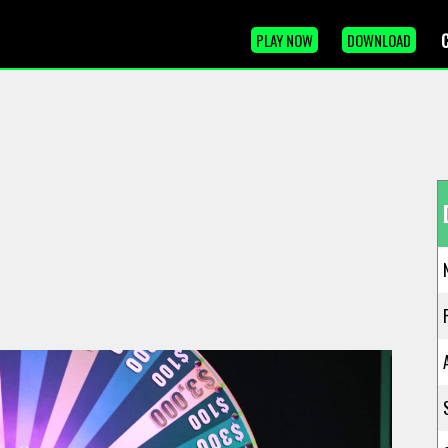
PLAY NOW
DOWNLOAD