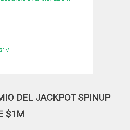
 $1M
MIO DEL JACKPOT SPINUP
E $1M