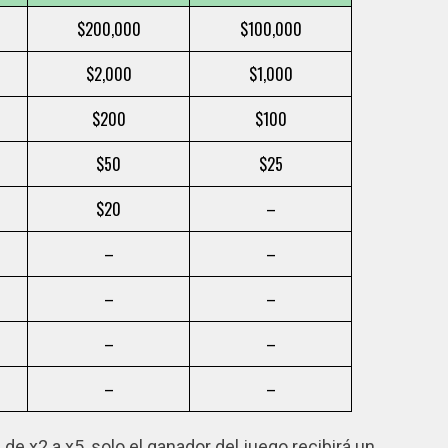
$200,000
$100,000
$2,000
$1,000
$200
$100
$50
$25
$20
–
–
–
–
–
–
–
–
–
e x2 a x5, solo el ganador del juego recibirá un