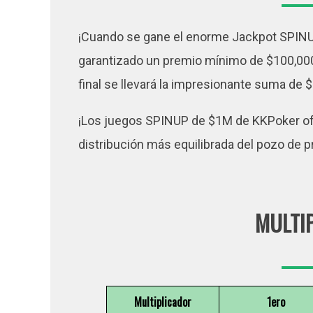
¡Cuando se gane el enorme Jackpot SPINU
garantizado un premio mínimo de $100,000
final se llevará la impresionante suma de 
¡Los juegos SPINUP de $1M de KKPoker of
distribución más equilibrada del pozo de 
MULTI
Multiplicador
1ero