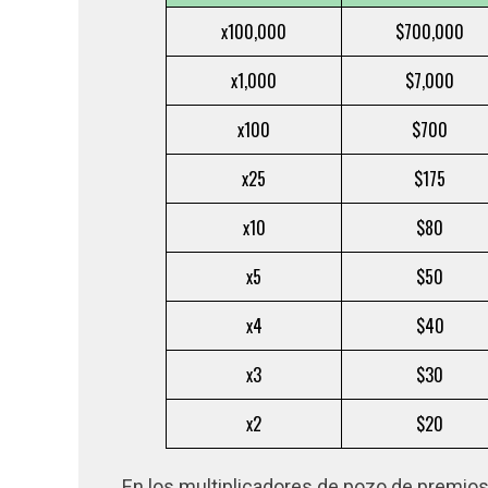
x100,000
$700,000
x1,000
$7,000
x100
$700
x25
$175
x10
$80
x5
$50
x4
$40
x3
$30
x2
$20
En los multiplicadores de pozo de premios d