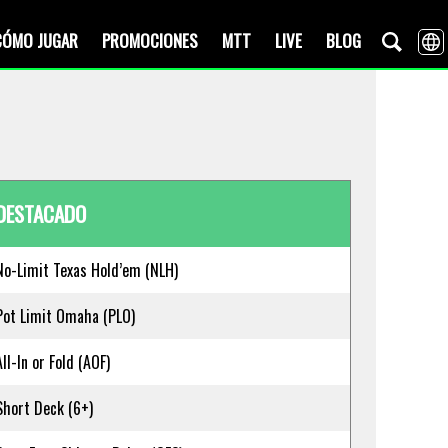
CÓMO JUGAR
PROMOCIONES
MTT
LIVE
BLOG
DESTACADO
No-Limit Texas Hold’em (NLH)
Pot Limit Omaha (PLO)
All-In or Fold (AOF)
Short Deck (6+)