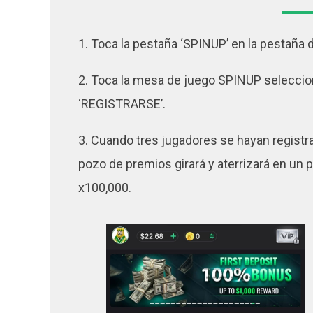
1. Toca la pestaña ‘SPINUP’ en la pestaña 
2. Toca la mesa de juego SPINUP seleccion
‘REGISTRARSE’.
3. Cuando tres jugadores se hayan registra
pozo de premios girará y aterrizará en un 
x100,000.