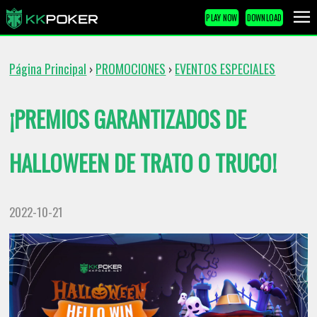
PLAY NOW
DOWNLOAD
Página Principal
PROMOCIONES
EVENTOS ESPECIALES
›
›
¡PREMIOS GARANTIZADOS DE
HALLOWEEN DE TRATO O TRUCO!
2022-10-21