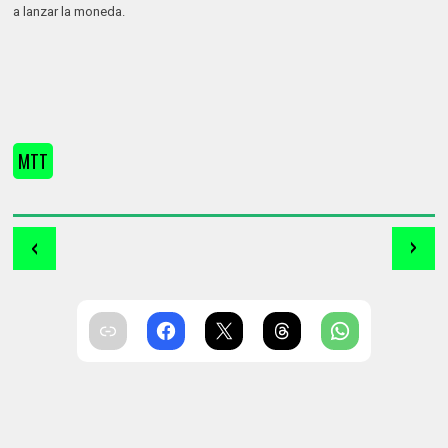
a lanzar la moneda.
MTT
‹
›