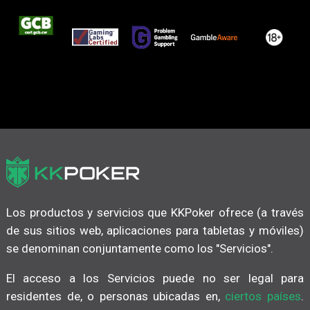
Los productos y servicios que KKPoker ofrece (a través
de sus sitios web, aplicaciones para tabletas y móviles)
se denominan conjuntamente como los "Servicios".
El acceso a los Servicios puede no ser legal para
residentes de, o personas ubicadas en,
ciertos países
.