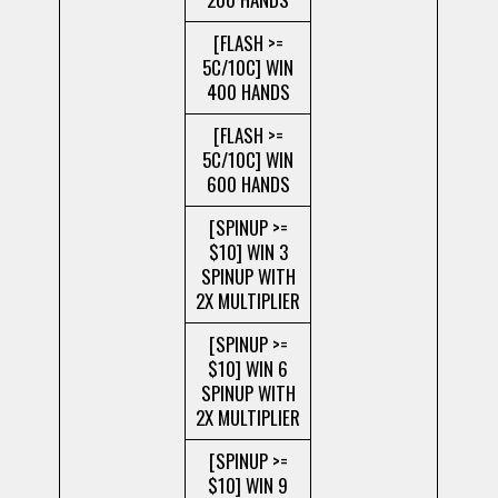
[FLASH >=
5C/10C] WIN
400 HANDS
[FLASH >=
5C/10C] WIN
600 HANDS
[SPINUP >=
$10] WIN 3
SPINUP WITH
2X MULTIPLIER
[SPINUP >=
$10] WIN 6
SPINUP WITH
2X MULTIPLIER
[SPINUP >=
$10] WIN 9