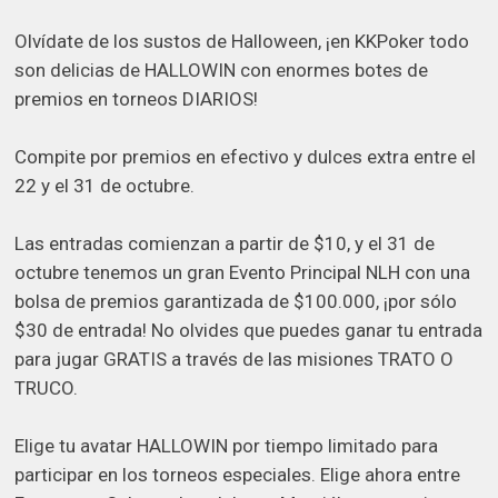
Olvídate de los sustos de Halloween, ¡en KKPoker todo
son delicias de HALLOWIN con enormes botes de
premios en torneos DIARIOS!
Compite por premios en efectivo y dulces extra entre el
22 y el 31 de octubre.
Las entradas comienzan a partir de $10, y el 31 de
octubre tenemos un gran Evento Principal NLH con una
bolsa de premios garantizada de $100.000, ¡por sólo
$30 de entrada! No olvides que puedes ganar tu entrada
para jugar GRATIS a través de las misiones TRATO O
TRUCO.
Elige tu avatar HALLOWIN por tiempo limitado para
participar en los torneos especiales. Elige ahora entre