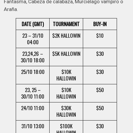
Fantasma, Cabeza de calabaza, Murciélago vampiro o
Araña.
DATE (GMT)
TOURNAMENT
BUY-IN
23 – 31/10
$2K HALLOWIN
$10
04:00
23,24,26 –
$5K HALLOWIN
$30
30/10 18:00
25/10 18:00
$10K
$30
HALLOWIN
23, 25 –
$10K
$50
30/10 11:00
HALLOWIN
24/10 11:00
$30K
$50
HALLOWIN
31/10 13:00
$100K
$30
HALLOWIN