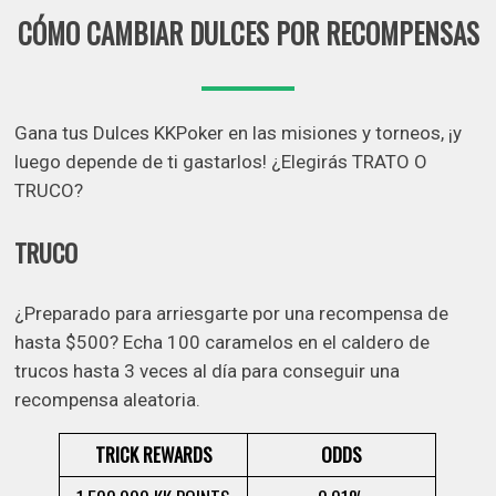
CÓMO CAMBIAR DULCES POR RECOMPENSAS
Gana tus Dulces KKPoker en las misiones y torneos, ¡y
luego depende de ti gastarlos! ¿Elegirás TRATO O
TRUCO?
TRUCO
¿Preparado para arriesgarte por una recompensa de
hasta $500? Echa 100 caramelos en el caldero de
trucos hasta 3 veces al día para conseguir una
recompensa aleatoria.
TRICK REWARDS
ODDS