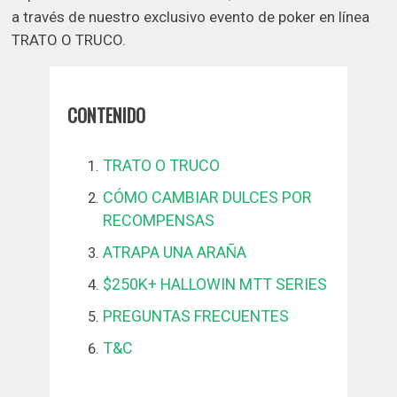
a través de nuestro exclusivo evento de poker en línea
TRATO O TRUCO.
CONTENIDO
TRATO O TRUCO
CÓMO CAMBIAR DULCES POR
RECOMPENSAS
ATRAPA UNA ARAÑA
$250K+ HALLOWIN MTT SERIES
PREGUNTAS FRECUENTES
T&C