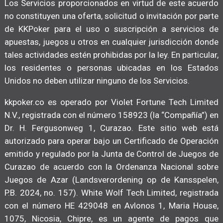
Los Servicios proporcionados en virtud de este acuerdo
no constituyen una oferta, solicitud o invitación por parte
de KKPoker para el uso o suscripción a servicios de
apuestas, juegos u otros en cualquier jurisdicción donde
tales actividades estén prohibidas por la ley. En particular,
los residentes o personas ubicadas en los Estados
Unidos no deben utilizar ninguno de los Servicios.
kkpoker.co es operado por Violet Fortune Tech Limited
N.V., registrada con el número 158923 (la “Compañía”) en
Dr. H. Fergusonweg 1, Curazao. Este sitio web está
autorizado para operar bajo un Certificado de Operación
emitido y regulado por la Junta de Control de Juegos de
Curazao de acuerdo con la Ordenanza Nacional sobre
Juegos de Azar (Landsverordening op de Kansspelen,
P.B. 2024, no. 157). White Wolf Tech Limited, registrada
con el número HE 429048 en Avlonos 1, Maria House,
1075, Nicosia, Chipre, es un agente de pagos que