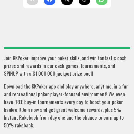
Join KKPoker, improve your poker skills, and win fantastic cash
prizes and rewards in our cash games, tournaments, and
SPINUP, with a $1,000,000 jackpot prize pool!
Download the KKPoker app and play anywhere, anytime, in a fun
and recreational poker player-focused environment! We even
have FREE buy-in tournaments every day to boost your poker
bankroll! Join now and get great welcome rewards, plus 5%
Instant Rakeback from day one and the chance to earn up to
50% rakeback.