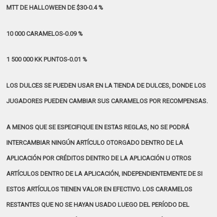
MTT DE HALLOWEEN DE $30-0.4 %
10 000 CARAMELOS-0.09 %
1 500 000 KK PUNTOS-0.01 %
LOS DULCES SE PUEDEN USAR EN LA TIENDA DE DULCES, DONDE LOS
JUGADORES PUEDEN CAMBIAR SUS CARAMELOS POR RECOMPENSAS.
A MENOS QUE SE ESPECIFIQUE EN ESTAS REGLAS, NO SE PODRÁ
INTERCAMBIAR NINGÚN ARTÍCULO OTORGADO DENTRO DE LA
APLICACIÓN POR CRÉDITOS DENTRO DE LA APLICACIÓN U OTROS
ARTÍCULOS DENTRO DE LA APLICACIÓN, INDEPENDIENTEMENTE DE SI
ESTOS ARTÍCULOS TIENEN VALOR EN EFECTIVO. LOS CARAMELOS
RESTANTES QUE NO SE HAYAN USADO LUEGO DEL PERÍODO DEL