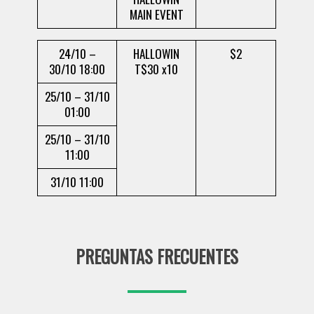
MAIN EVENT
24/10 –
HALLOWIN
$2
30/10 18:00
T$30 x10
25/10 – 31/10
01:00
25/10 – 31/10
11:00
31/10 11:00
PREGUNTAS FRECUENTES