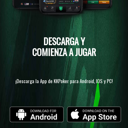
DESCARGA Y
COMIENZA A JUGAR
¡Descarga la App de KKPoker para Android, IOS y PC!