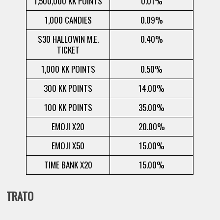
1,500,000 KK POINTS
0.01%
1,000 CANDIES
0.09%
$30 HALLOWIN M.E.
0.40%
TICKET
1,000 KK POINTS
0.50%
300 KK POINTS
14.00%
100 KK POINTS
35.00%
EMOJI X20
20.00%
EMOJI X50
15.00%
TIME BANK X20
15.00%
TRATO