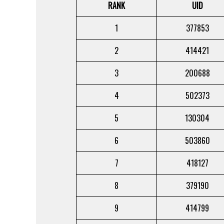
RANK
UID
1
377853
2
414421
3
200688
4
502373
5
130304
6
503860
7
418127
8
379190
9
414799