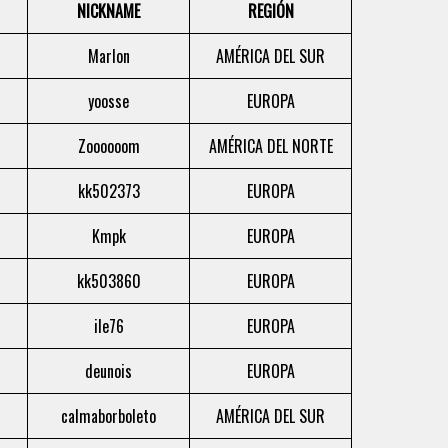
NICKNAME
REGIÓN
Marlon
AMÉRICA DEL SUR
yoosse
EUROPA
Zoooooom
AMÉRICA DEL NORTE
kk502373
EUROPA
Kmpk
EUROPA
kk503860
EUROPA
ile76
EUROPA
deunois
EUROPA
calmaborboleto
AMÉRICA DEL SUR