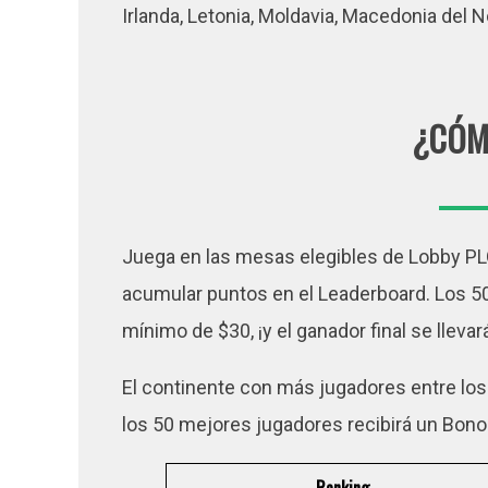
Irlanda, Letonia, Moldavia, Macedonia del N
¿CÓM
Juega en las mesas elegibles de Lobby PLO5
acumular puntos en el Leaderboard. Los 
mínimo de $30, ¡y el ganador final se lleva
El continente con más jugadores entre los 
los 50 mejores jugadores recibirá un Bono
Ranking