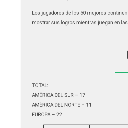
Los jugadores de los 50 mejores continen
mostrar sus logros mientras juegan en la
TOTAL:
AMÉRICA DEL SUR – 17
AMÉRICA DEL NORTE – 11
EUROPA – 22