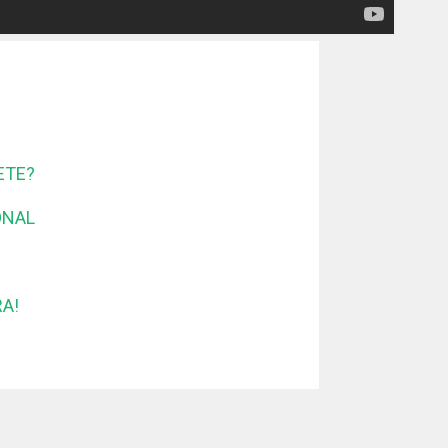
ETE?
ONAL
A!