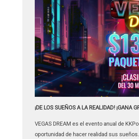
¡DE LOS SUEÑOS A LA REALIDAD! ¡GANA G
VEGAS DREAM es el evento anual de KKPoke
oportunidad de hacer realidad sus sueños.