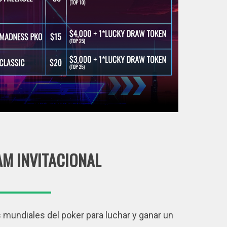
M INVITACIONAL
 mundiales del poker para luchar y ganar un