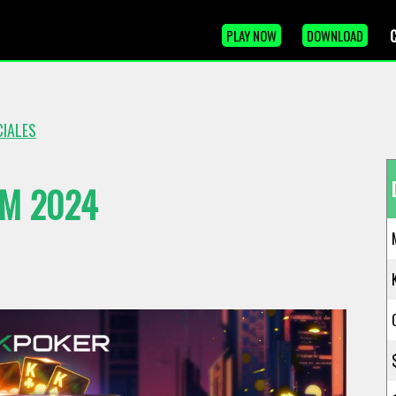
PLAY NOW
DOWNLOAD
CIALES
M 2024