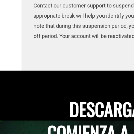
Contact our customer support to suspend yo
appropriate break will help you identify you
note that during this suspension period, yo
off period. Your account will be reactivated
DESCARG
COMIENZA A