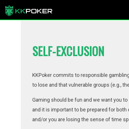
SELF-EXCLUSION
KKPoker commits to responsible gambling, 
to lose and that vulnerable groups (e.g., th
Gaming should be fun and we want you to en
and it is important to be prepared for bot
and/or you are losing the sense of time sp