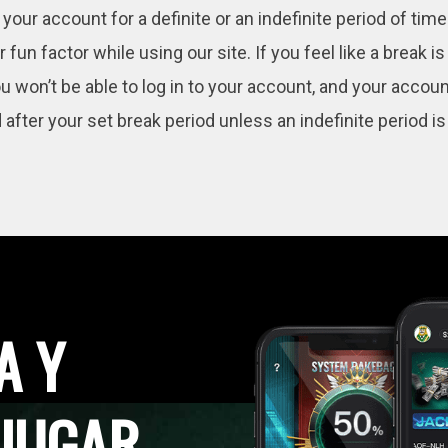
ur account for a definite or an indefinite period of tim
r fun factor while using our site. If you feel like a break 
u won’t be able to log in to your account, and your accoun
 after your set break period unless an indefinite period is
A Y
 JUGAR