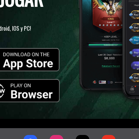
roid, IOS y PC!