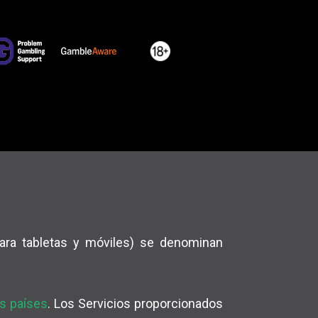
para tabletas y móviles) se denominan
os países
. Los Servicios proporcionados