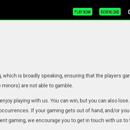
PLAY NOW
DOWNLOAD
which is broadly speaking, ensuring that the players ga
e minors) are not able to gamble.
joy playing with us. You can win, but you can also lose.
h occurrences. If your gaming gets out of hand, and/or you
ent gaming, we encourage you to get in touch with us to 