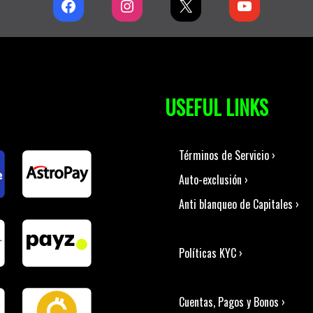
USEFUL LINKS
Términos de Servicio ›
Auto-exclusión ›
Anti blanqueo de Capitales ›
Políticas KYC ›
Cuentas, Pagos y Bonos ›