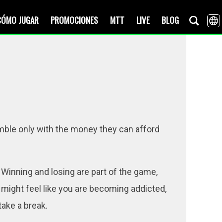
CÓMO JUGAR
PROMOCIONES
MTT
LIVE
BLOG
mble only with the money they can afford
 Winning and losing are part of the game,
 might feel like you are becoming addicted,
take a break.