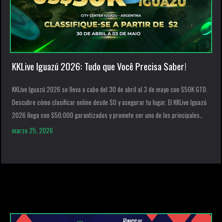
KKLive Iguazú 2026: Tudo que Você Precisa Saber!
KKLive Iguazú 2026 se lleva a cabo del 30 de abril al 3 de mayo con $50K GTD.
Descubre cómo clasificar online desde $0 y asegurar tu lugar. El KKLive Iguazú
2026 llega con $50.000 garantizados y promete ser uno de los principales
encuentros de poker en América Latina. El evento se realizará entre el […]
marzo 25, 2026