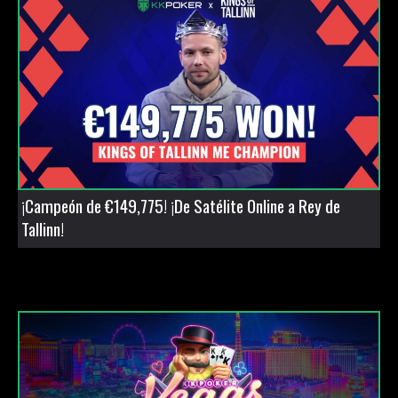
¡Campeón de €149,775! ¡De Satélite Online a Rey de
Tallinn!