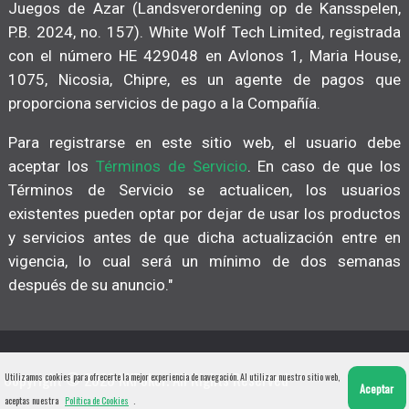
Juegos de Azar (Landsverordening op de Kansspelen,
P.B. 2024, no. 157). White Wolf Tech Limited, registrada
con el número HE 429048 en Avlonos 1, Maria House,
1075, Nicosia, Chipre, es un agente de pagos que
proporciona servicios de pago a la Compañía.
Para registrarse en este sitio web, el usuario debe
aceptar los
Términos de Servicio
. En caso de que los
Términos de Servicio se actualicen, los usuarios
existentes pueden optar por dejar de usar los productos
y servicios antes de que dicha actualización entre en
vigencia, lo cual será un mínimo de dos semanas
después de su anuncio."
Copyright © 2026 KKPoker. All Rights Reserved
Utilizamos cookies para ofrecerte la mejor experiencia de navegación. Al utilizar nuestro sitio web,
Aceptar
aceptas nuestra
Política de Cookies
.