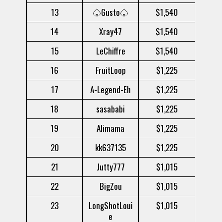
13
♤Gusto♤
$1,540
14
Xray47
$1,540
15
LeChiffre
$1,540
16
FruitLoop
$1,225
17
A-Legend-Eh
$1,225
18
sasababi
$1,225
19
Alimama
$1,225
20
kk637135
$1,225
21
Jutty777
$1,015
22
BigZou
$1,015
23
LongShotLoui
$1,015
e