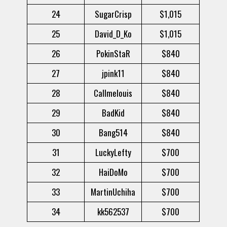
24
SugarCrisp
$1,015
25
David_D_Ko
$1,015
26
PokinStaR
$840
27
jpink11
$840
28
Callmelouis
$840
29
BadKid
$840
30
Bang514
$840
31
LuckyLefty
$700
32
HaiDoMo
$700
33
MartinUchiha
$700
34
kk562537
$700