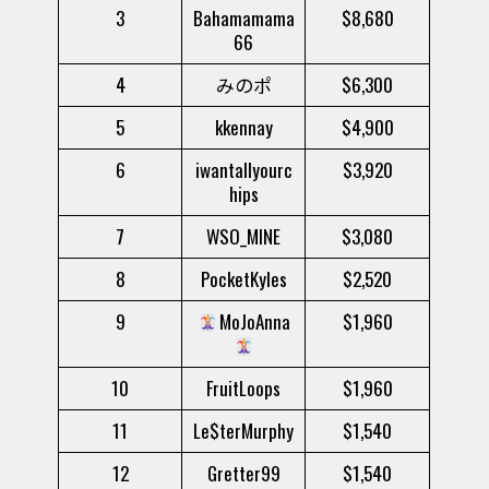
3
Bahamamama
$8,680
66
4
みのポ
$6,300
5
kkennay
$4,900
6
iwantallyourc
$3,920
hips
7
WSO_MINE
$3,080
8
PocketKyles
$2,520
9
MoJoAnna
$1,960
10
FruitLoops
$1,960
11
Le$terMurphy
$1,540
12
Gretter99
$1,540