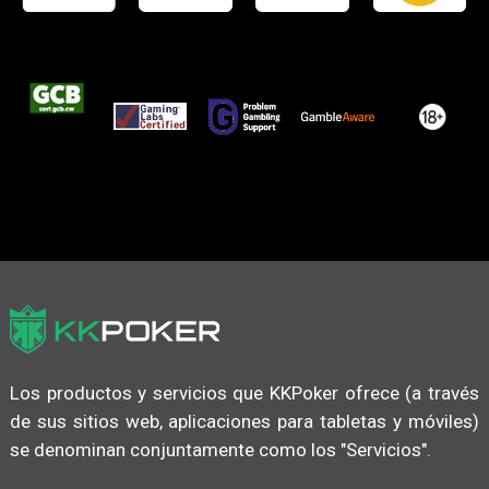
Los productos y servicios que KKPoker ofrece (a través
de sus sitios web, aplicaciones para tabletas y móviles)
se denominan conjuntamente como los "Servicios".