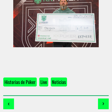
Historias de Póker
Live
Noticias
‹
›