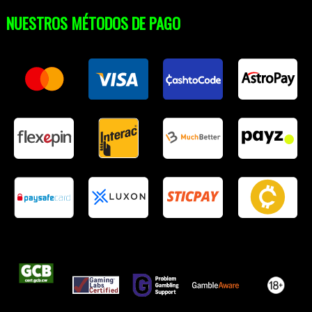
NUESTROS MÉTODOS DE PAGO