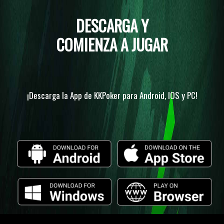
DESCARGA Y
COMIENZA A JUGAR
¡Descarga la App de KKPoker para Android, IOS y PC!