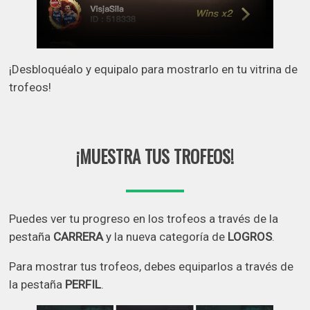
¡Desbloquéalo y equipalo para mostrarlo en tu vitrina de
trofeos!
¡MUESTRA TUS TROFEOS!
Puedes ver tu progreso en los trofeos a través de la
pestaña
CARRERA
y la nueva categoría de
LOGROS
.
Para mostrar tus trofeos, debes equiparlos a través de
la pestaña
PERFIL
.