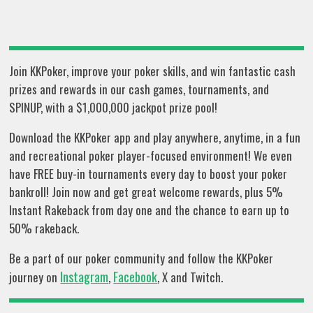
Join KKPoker, improve your poker skills, and win fantastic cash
prizes and rewards in our cash games, tournaments, and
SPINUP, with a $1,000,000 jackpot prize pool!
Download the KKPoker app and play anywhere, anytime, in a fun
and recreational poker player-focused environment! We even
have FREE buy-in tournaments every day to boost your poker
bankroll! Join now and get great welcome rewards, plus 5%
Instant Rakeback from day one and the chance to earn up to
50% rakeback.
Be a part of our poker community and follow the KKPoker
Instagram
Facebook
journey on
,
, X and Twitch.