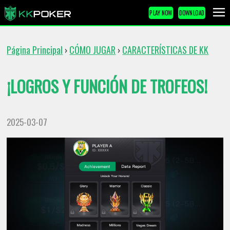
PLAY NOW
DOWNLOAD
Página Principal
CÓMO JUGAR
CARACTERÍSTICAS DE KK
›
›
¡LOGROS Y FUNCIÓN DE TROFEOS!
2025-03-07