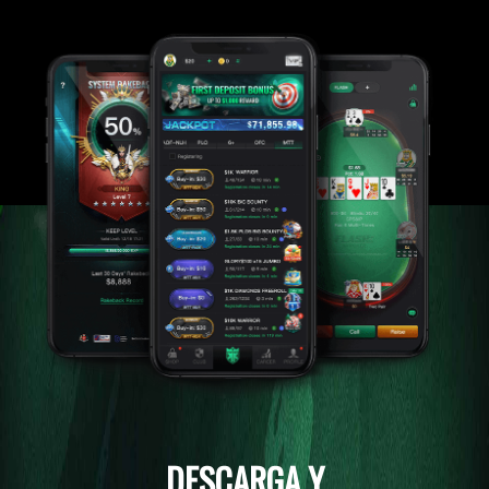
DESCARGA Y