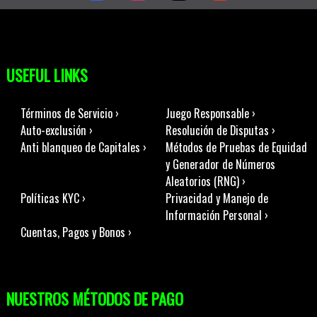
USEFUL LINKS
Términos de Servicio ›
Juego Responsable ›
Auto-exclusión ›
Resolución de Disputas ›
Anti blanqueo de Capitales ›
Métodos de Pruebas de Equidad
y Generador de Números
Aleatorios (RNG) ›
Políticas KYC ›
Privacidad y Manejo de
Información Personal ›
Cuentas, Pagos y Bonos ›
NUESTROS MÉTODOS DE PAGO