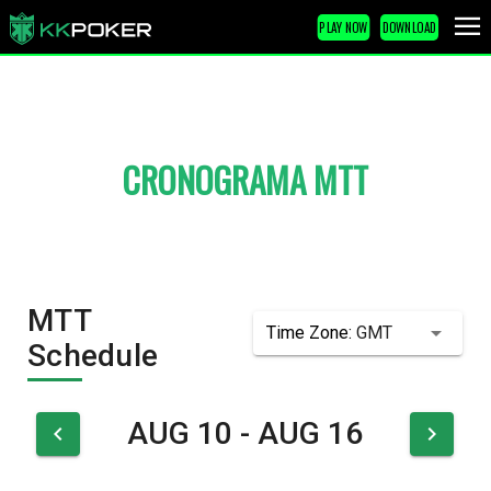
PLAY NOW
DOWNLOAD
CRONOGRAMA MTT