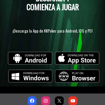
COMIENZA A JUGAR
¡Descarga la App de KKPoker para Android, IOS y PC!