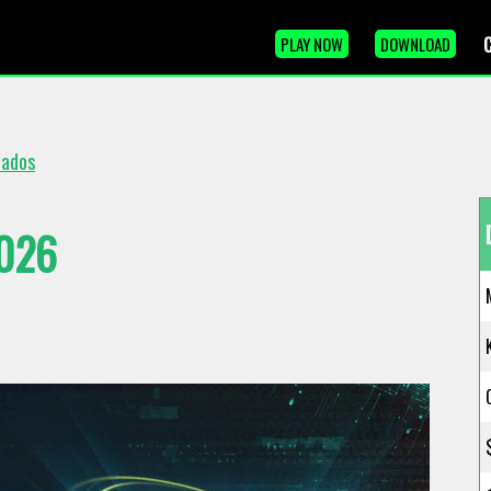
PLAY NOW
DOWNLOAD
cados
026