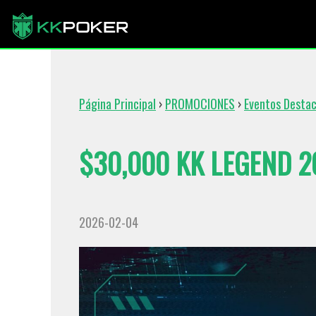
Página Principal
›
PROMOCIONES
›
Eventos Desta
$30,000 KK LEGEND 2
2026-02-04