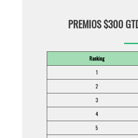
PREMIOS $300 GTD
Ranking
1
2
3
4
5