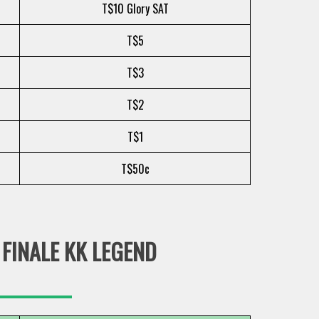
T$10 Glory SAT
T$5
T$3
T$2
T$1
T$50c
 FINALE KK LEGEND