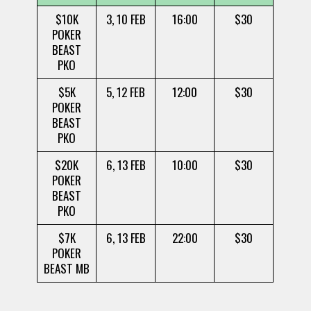
$10K
3, 10 FEB
16:00
$30
POKER
BEAST
PKO
$5K
5, 12 FEB
12:00
$30
POKER
BEAST
PKO
$20K
6, 13 FEB
10:00
$30
POKER
BEAST
PKO
$7K
6, 13 FEB
22:00
$30
POKER
BEAST MB