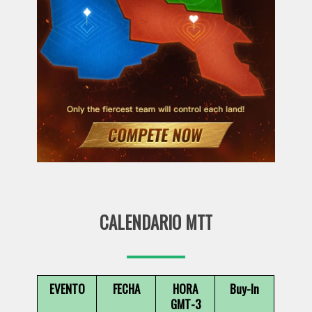
CALENDARIO MTT
EVENTO
FECHA
HORA
Buy-In
GMT-3