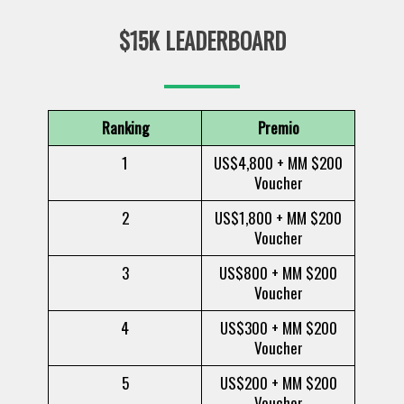
$15K LEADERBOARD
Ranking
Premio
1
US$4,800 + MM $200
Voucher
2
US$1,800 + MM $200
Voucher
3
US$800 + MM $200
Voucher
4
US$300 + MM $200
Voucher
5
US$200 + MM $200
Voucher