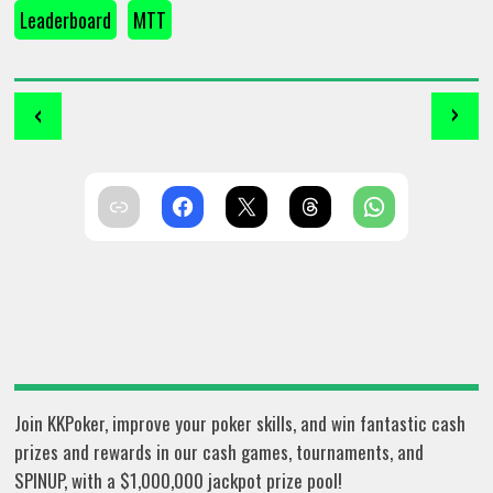
Leaderboard
MTT
‹
›
Join KKPoker, improve your poker skills, and win fantastic cash
prizes and rewards in our cash games, tournaments, and
SPINUP, with a $1,000,000 jackpot prize pool!