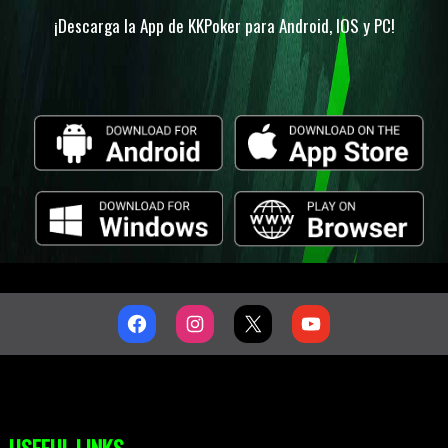
¡Descarga la App de KKPoker para Android, IOS y PC!
USEFUL LINKS