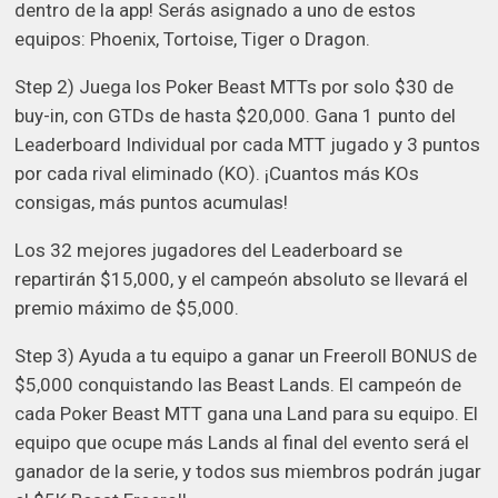
dentro de la app! Serás asignado a uno de estos
equipos: Phoenix, Tortoise, Tiger o Dragon.
Step 2) Juega los Poker Beast MTTs por solo $30 de
buy-in, con GTDs de hasta $20,000. Gana 1 punto del
Leaderboard Individual por cada MTT jugado y 3 puntos
por cada rival eliminado (KO). ¡Cuantos más KOs
consigas, más puntos acumulas!
Los 32 mejores jugadores del Leaderboard se
repartirán $15,000, y el campeón absoluto se llevará el
premio máximo de $5,000.
Step 3) Ayuda a tu equipo a ganar un Freeroll BONUS de
$5,000 conquistando las Beast Lands. El campeón de
cada Poker Beast MTT gana una Land para su equipo. El
equipo que ocupe más Lands al final del evento será el
ganador de la serie, y todos sus miembros podrán jugar