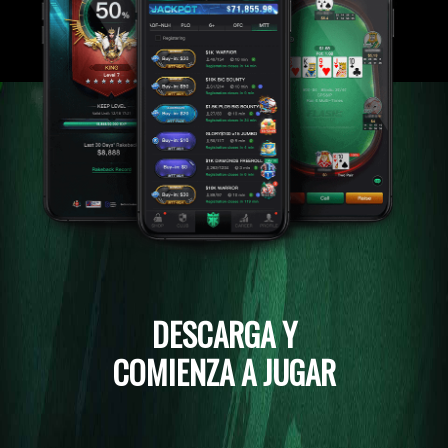
DESCARGA Y
COMIENZA A JUGAR