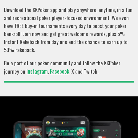
Download the KKPoker app and play anywhere, anytime, in a fun
and recreational poker player-focused environment! We even
have FREE buy-in tournaments every day to boost your poker
bankroll! Join now and get great welcome rewards, plus 5%
Instant Rakeback from day one and the chance to earn up to
50% rakeback.
Be a part of our poker community and follow the KKPoker
Instagram
Facebook
journey on
,
, X and Twitch.