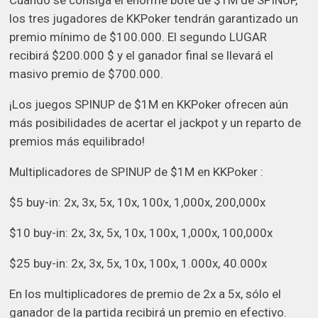
los tres jugadores de KKPoker tendrán garantizado un
premio mínimo de $100.000. El segundo LUGAR
recibirá $200.000 $ y el ganador final se llevará el
masivo premio de $700.000.
¡Los juegos SPINUP de $1M en KKPoker ofrecen aún
más posibilidades de acertar el jackpot y un reparto de
premios más equilibrado!
Multiplicadores de SPINUP de $1M en KKPoker :
$5 buy-in: 2x, 3x, 5x, 10x, 100x, 1,000x, 200,000x
$10 buy-in: 2x, 3x, 5x, 10x, 100x, 1,000x, 100,000x
$25 buy-in: 2x, 3x, 5x, 10x, 100x, 1.000x, 40.000x
En los multiplicadores de premio de 2x a 5x, sólo el
ganador de la partida recibirá un premio en efectivo.