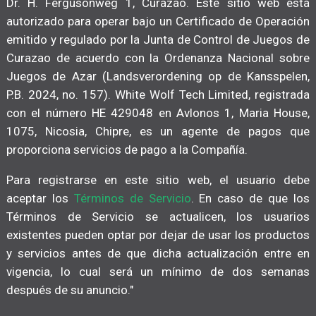
Dr. H. Fergusonweg 1, Curazao. Este sitio web está
autorizado para operar bajo un Certificado de Operación
emitido y regulado por la Junta de Control de Juegos de
Curazao de acuerdo con la Ordenanza Nacional sobre
Juegos de Azar (Landsverordening op de Kansspelen,
P.B. 2024, no. 157). White Wolf Tech Limited, registrada
con el número HE 429048 en Avlonos 1, Maria House,
1075, Nicosia, Chipre, es un agente de pagos que
proporciona servicios de pago a la Compañía.
Para registrarse en este sitio web, el usuario debe
aceptar los
Términos de Servicio
. En caso de que los
Términos de Servicio se actualicen, los usuarios
existentes pueden optar por dejar de usar los productos
y servicios antes de que dicha actualización entre en
vigencia, lo cual será un mínimo de dos semanas
después de su anuncio."