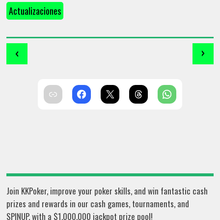
Actualizaciones
‹
›
Join KKPoker, improve your poker skills, and win fantastic cash
prizes and rewards in our cash games, tournaments, and
SPINUP, with a $1,000,000 jackpot prize pool!