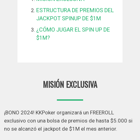
ESTRUCTURA DE PREMIOS DEL
JACKPOT SPINUP DE $1M
¿CÓMO JUGAR EL SPIN UP DE
$1M?
MISIÓN EXCLUSIVA
¡BONO 2024! KKPoker organizará un FREEROLL
exclusivo con una bolsa de premios de hasta $5.000 si
no se alcanzó el jackpot de $1M el mes anterior.