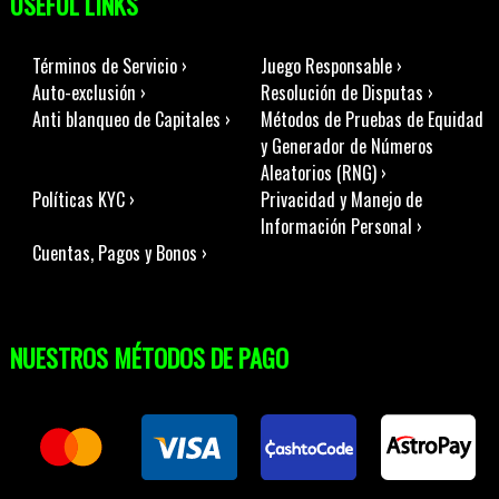
USEFUL LINKS
Términos de Servicio ›
Juego Responsable ›
Auto-exclusión ›
Resolución de Disputas ›
Anti blanqueo de Capitales ›
Métodos de Pruebas de Equidad
y Generador de Números
Aleatorios (RNG) ›
Políticas KYC ›
Privacidad y Manejo de
Información Personal ›
Cuentas, Pagos y Bonos ›
NUESTROS MÉTODOS DE PAGO