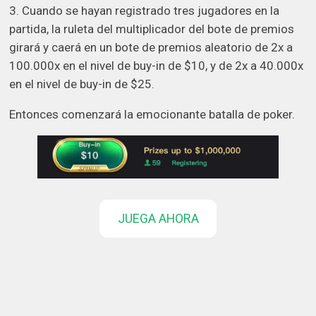
3. Cuando se hayan registrado tres jugadores en la
partida, la ruleta del multiplicador del bote de premios
girará y caerá en un bote de premios aleatorio de 2x a
100.000x en el nivel de buy-in de $10, y de 2x a 40.000x
en el nivel de buy-in de $25.
Entonces comenzará la emocionante batalla de poker.
JUEGA AHORA