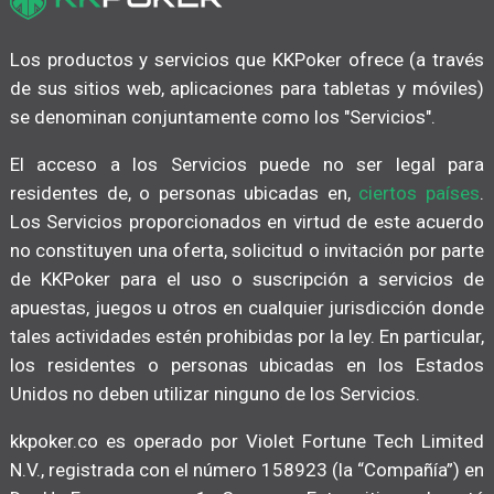
Los productos y servicios que KKPoker ofrece (a través
de sus sitios web, aplicaciones para tabletas y móviles)
se denominan conjuntamente como los "Servicios".
El acceso a los Servicios puede no ser legal para
residentes de, o personas ubicadas en,
ciertos países
.
Los Servicios proporcionados en virtud de este acuerdo
no constituyen una oferta, solicitud o invitación por parte
de KKPoker para el uso o suscripción a servicios de
apuestas, juegos u otros en cualquier jurisdicción donde
tales actividades estén prohibidas por la ley. En particular,
los residentes o personas ubicadas en los Estados
Unidos no deben utilizar ninguno de los Servicios.
kkpoker.co es operado por Violet Fortune Tech Limited
N.V., registrada con el número 158923 (la “Compañía”) en