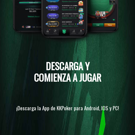
DESCARGA Y
COMIENZA A JUGAR
¡Descarga la App de KKPoker para Android, IOS y PC!