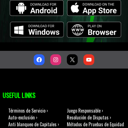
USEFUL LINKS
Términos de Servicio ›
Juego Responsable ›
Auto-exclusión ›
Resolución de Disputas ›
Anti blanqueo de Capitales ›
Métodos de Pruebas de Equidad