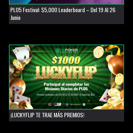
PLO5 Festival: $5,000 Leaderboard – Del 19 Al 26
Junio
¡LUCKYFLIP TE TRAE MÁS PREMIOS!