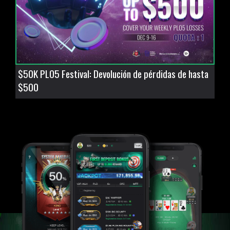
$50K PLO5 Festival: Devolución de pérdidas de hasta
$500