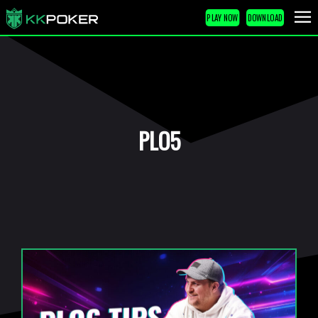
PLAY NOW
DOWNLOAD
PLO5